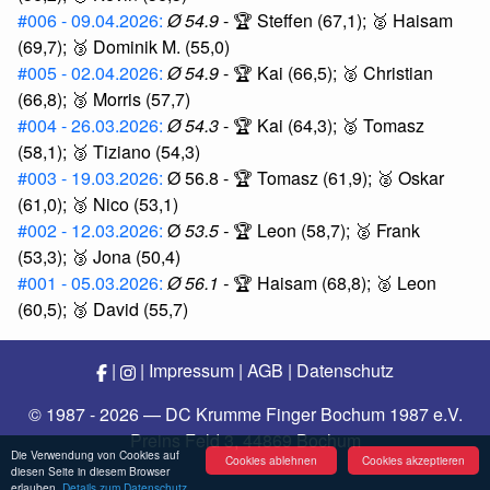
#006 - 09.04.2026:
Ø 54.9
- 🏆 Steffen (67,1); 🥈 Haisam
(69,7); 🥉 Dominik M. (55,0)
#005 - 02.04.2026:
Ø 54.9
- 🏆 Kai (66,5); 🥈 Christian
(66,8); 🥉 Morris (57,7)
#004 - 26.03.2026:
Ø 54.3
- 🏆 Kai (64,3); 🥈 Tomasz
(58,1); 🥉 Tiziano (54,3)
#003 - 19.03.2026:
Ø 56.8 - 🏆 Tomasz (61,9); 🥈 Oskar
(61,0); 🥉 Nico (53,1)
#002 - 12.03.2026:
Ø
53.5
-
🏆 Leon (58,7); 🥈 Frank
(53,3); 🥉 Jona (50,4)
#001 - 05.03.2026:
Ø 56.1 -
🏆 Haisam (68,8); 🥈 Leon
(60,5); 🥉 David (55,7)
|
|
Impressum
|
AGB
|
Datenschutz
© 1987 - 2026 — DC Krumme Finger Bochum 1987 e.V.
Preins Feld 3, 44869 Bochum
Die Verwendung von Cookies auf
Cookies ablehnen
Cookies akzeptieren
diesen Seite in diesem Browser
erlauben.
Details zum Datenschutz