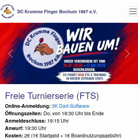
DC Krumme Finger Bochum 1987 e.V.
Previous
Next
Freie Turnierserie (FTS)
Online-Anmeldung:
3K Dart-Software
Öffnungszeiten:
Do. von 18:30 Uhr bis Ende
Anmeldeschluss:
19:15 Uhr
Anwurf:
19:30 Uhr
Kosten:
2€ (1€ Startgeld + 1€ Boardnutzungsgebühr)