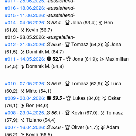
#017 - 25.06.2026:
-
ausstehend
-
#016 - 18.06.2026:
-
ausstehend
-
#015 - 11.06.2026:
-
ausstehend
-
#014 - 04.06.2026:
Ø 53.4
- 🏆 Jona (63,4); 🥈 Ben
(61,8); 🥉 Kevin (56,7)
#013 - 28.05.2026: -
ausgefallen
-
#012 - 21.05.2026:
Ø 55.6
- 🏆 Tomasz (54,2); 🥈 Jona
(61,5); 🥉 Dominik M. (64,7)
#011 - 14.05.2026:
🔴 52.7
- 🏆 Jona (61,9); 🥈 Maximilian
(54,5); 🥉 Dominik M. (54,8)
#010 - 07.05.2026:
Ø 55.9
- 🏆 Tomasz (62,9); 🥈 Luca
(60,2); 🥉 Mirko (54,1)
#009 - 30.04.2026:
🟢
59.5
- 🏆 Lukas (84,0); 🥈 Oskar
(76,1); 🥉 Ben (64,0)
#008 - 23.04.2026:
Ø 56.1
- 🏆 Kevin (67,0); 🥈 Tomasz
(57,9); 🥉 Tiziano (54,4)
#007 - 16.04.2026:
Ø 53.6
- 🏆 Oliver (61,7); 🥈 Adam
(56,2); 🥉 Kevin (56,5)