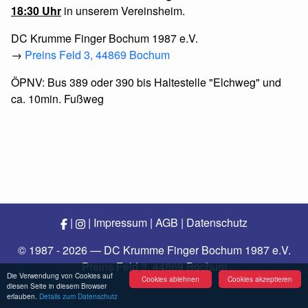
18:30 Uhr
in unserem Vereinsheim.
DC Krumme Finger Bochum 1987 e.V.
→
Preins Feld 3, 44869 Bochum
ÖPNV: Bus 389 oder 390 bis Haltestelle "Elchweg" und
ca. 10min. Fußweg
|
|
Impressum
|
AGB
|
Datenschutz
© 1987 - 2026 — DC Krumme Finger Bochum 1987 e.V.
Preins Feld 3, 44869 Bochum
Die Verwendung von Cookies auf
Cookies ablehnen
Cookies akzeptieren
diesen Seite in diesem Browser
erlauben.
Details zum Datenschutz