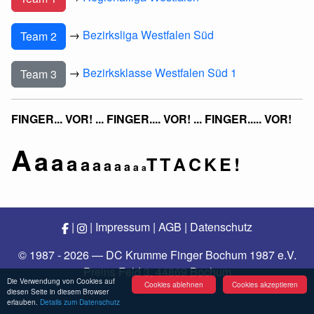
→
Bezirksliga Westfalen Süd
Team 2
→
Bezirksklasse Westfalen Süd 1
Team 3
FINGER... VOR! ... FINGER.... VOR! ... FINGER..... VOR!
A
a
a
a
T
T
A
C
K
E
!
a
a
a
a
a
a
a
|
|
Impressum
|
AGB
|
Datenschutz
© 1987 - 2026 — DC Krumme Finger Bochum 1987 e.V.
Preins Feld 3, 44869 Bochum
Die Verwendung von Cookies auf
Cookies ablehnen
Cookies akzeptieren
diesen Seite in diesem Browser
erlauben.
Details zum Datenschutz